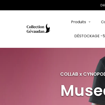
Panneau de gestion des cookies
Dé
Produits
Co
DÉSTOCKAGE -
COLLAB x CYNOPO
Musea