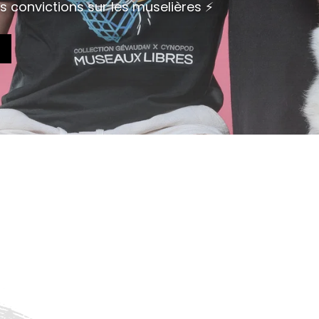
s convictions sur les muselières ⚡️