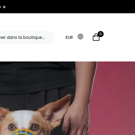
 ☀️
0
EUR