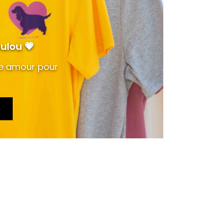
ulou 💗
re amour pour