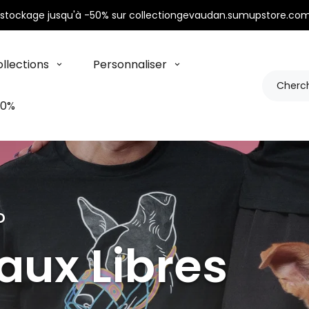
stockage jusqu'à -50% sur collectiongevaudan.sumupstore.com
llections
Personnaliser
50%
D
ux Libres