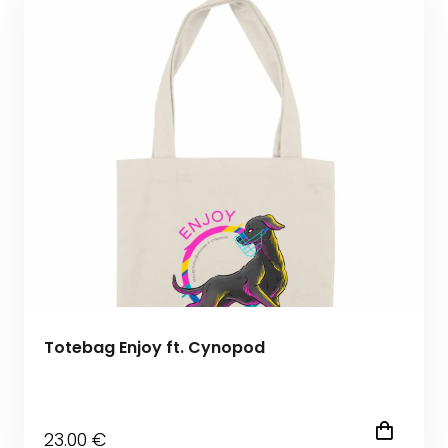
Totebag Enjoy ft. Cynopod
23
.00
€