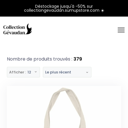
Panneau de gestion des cookies
Déstockage jusqu'à -50% sur
collectiongevaudan.sumupstore.com ☀️
Nombre de produits trouvés :
379
Afficher :
12
Le plus récent