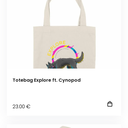
Totebag Explore ft. Cynopod
23
.00
€