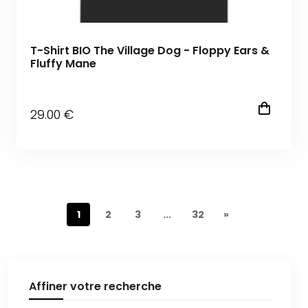
T-Shirt BIO The Village Dog - Floppy Ears &
Fluffy Mane
29
.00
€
1
2
3
...
32
»
Affiner votre recherche