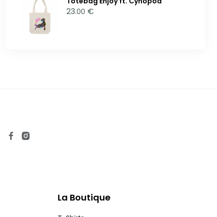
Totebag Enjoy ft. Cynopod
23
€
.00
La Boutique