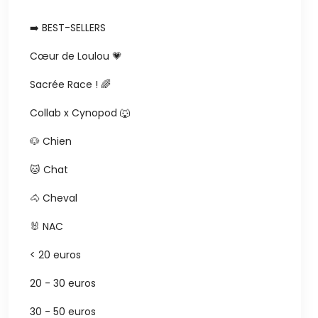
➡️ BEST-SELLERS
Cœur de Loulou 💗
Sacrée Race ! 🌈
Collab x Cynopod 🐺
🐶 Chien
🐱 Chat
🐴 Cheval
🐰 NAC
< 20 euros
20 - 30 euros
30 - 50 euros