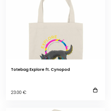
Totebag Explore ft. Cynopod
23
.00
€