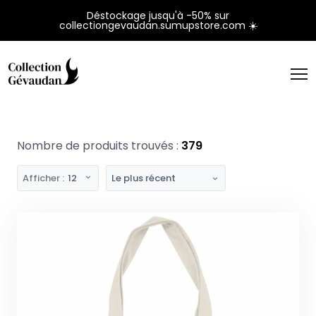
Panneau de gestion des cookies
Déstockage jusqu'à -50% sur
collectiongevaudan.sumupstore.com ☀️
Nombre de produits trouvés :
379
Afficher :
12
Le plus récent