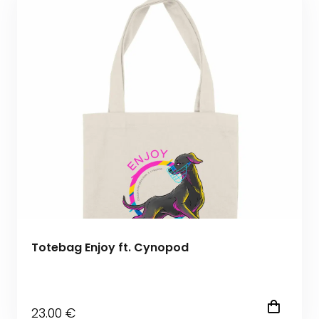
Totebag Enjoy ft. Cynopod
23
.00
€