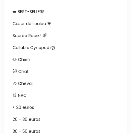
➡️ BEST-SELLERS
Cœur de Loulou 💗
Sacrée Race ! 🌈
Collab x Cynopod 🐺
🐶 Chien
🐱 Chat
🐴 Cheval
🐰 NAC
< 20 euros
20 - 30 euros
30 - 50 euros