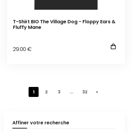
T-Shirt BIO The Village Dog - Floppy Ears &
Fluffy Mane
29
.00
€
1
2
3
...
32
»
Affiner votre recherche