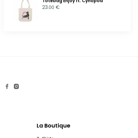
Totebag Enjoy ft. Cynopod
23
€
.00
La Boutique