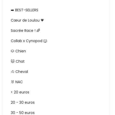
➡️ BEST-SELLERS
Cœur de Loulou 💗
Sacrée Race ! 🌈
Collab x Cynopod 🐺
🐶 Chien
🐱 Chat
🐴 Cheval
🐰 NAC
< 20 euros
20 - 30 euros
30 - 50 euros