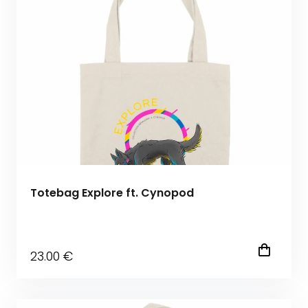
Totebag Explore ft. Cynopod
23
.00
€