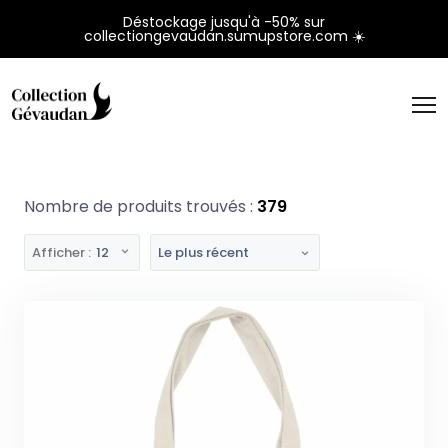
Panneau de gestion des cookies
Déstockage jusqu'à -50% sur
collectiongevaudan.sumupstore.com ☀️
Nombre de produits trouvés :
379
Afficher :
12
Le plus récent