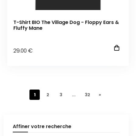
T-Shirt BIO The Village Dog - Floppy Ears &
Fluffy Mane
29
.00
€
1
2
3
...
32
»
Affiner votre recherche