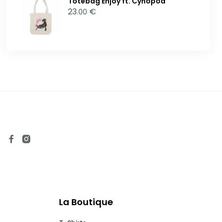
Totebag Enjoy ft. Cynopod
23
€
.00
La Boutique