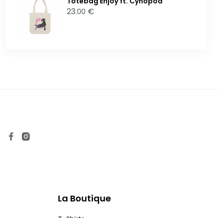
Totebag Enjoy ft. Cynopod
23
€
.00
La Boutique