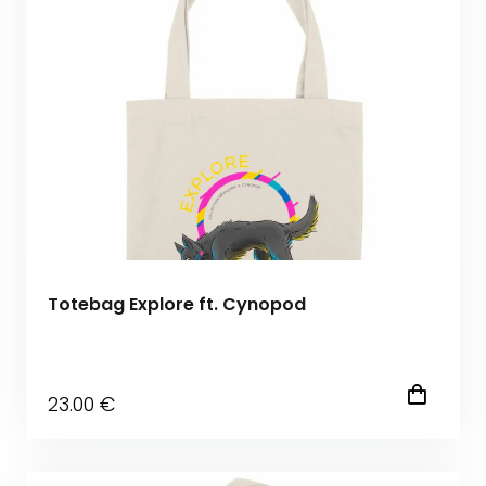
Totebag Explore ft. Cynopod
23
.00
€