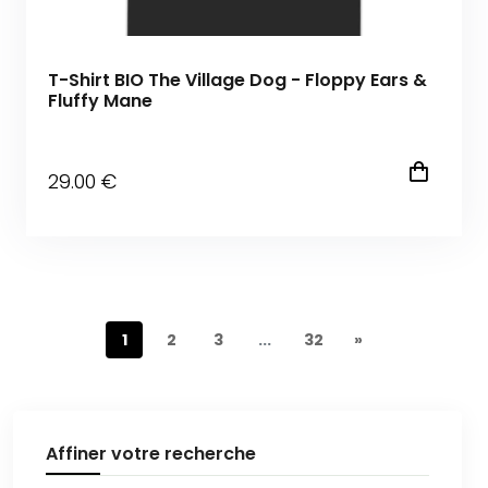
T-Shirt BIO The Village Dog - Floppy Ears &
Fluffy Mane
29
.00
€
1
2
3
...
32
»
Affiner votre recherche