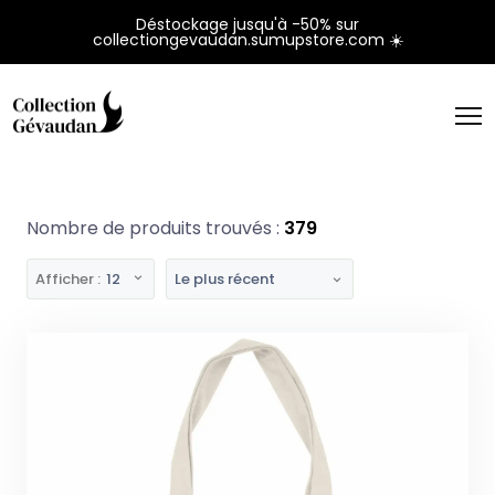
Panneau de gestion des cookies
Déstockage jusqu'à -50% sur
collectiongevaudan.sumupstore.com ☀️
Nombre de produits trouvés :
379
Afficher :
12
Le plus récent