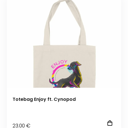
Totebag Enjoy ft. Cynopod
23
.00
€