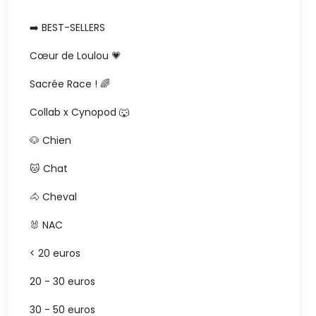
➡️ BEST-SELLERS
Cœur de Loulou 💗
Sacrée Race ! 🌈
Collab x Cynopod 🐺
🐶 Chien
🐱 Chat
🐴 Cheval
🐰 NAC
< 20 euros
20 - 30 euros
30 - 50 euros