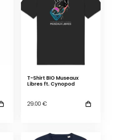
T-Shirt BIO Museaux
Libres ft. Cynopod
29
.00
€