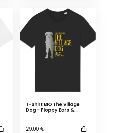
T-Shirt BIO The Village
Dog - Floppy Ears &
Fluffy Mane
29
.00
€