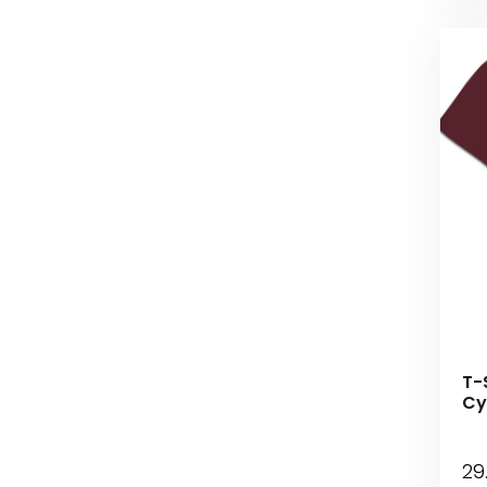
T-S
Cy
29