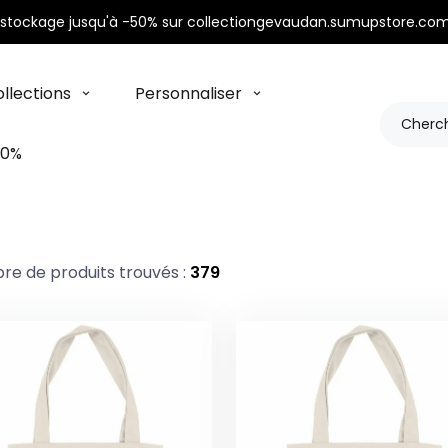
stockage jusqu'à -50% sur collectiongevaudan.sumupstore.com
llections
Personnaliser
50%
e de produits trouvés :
379