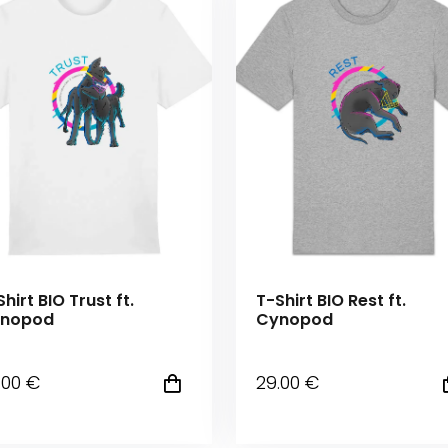
hirt BIO Trust ft.
T-Shirt BIO Rest ft.
nopod
Cynopod
.00
€
29
.00
€