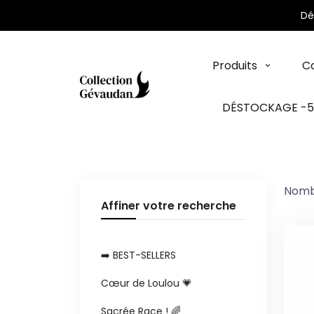
Panneau de gestion des cookies
Dé
Produits
Co
DÉSTOCKAGE -
Nombr
Affiner votre recherche
➡️ BEST-SELLERS
Cœur de Loulou 💗
Sacrée Race ! 🌈