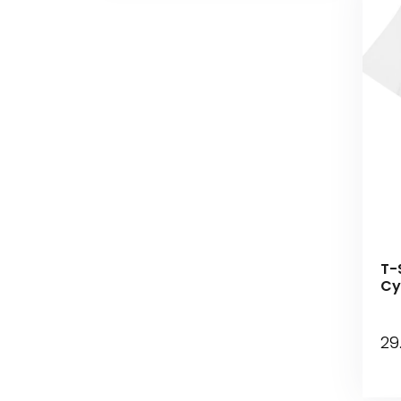
T-S
Cy
29