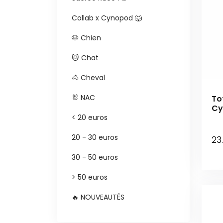
Collab x Cynopod 🐺
🐶 Chien
🐱 Chat
🐴 Cheval
🐰 NAC
To
Cy
< 20 euros
20 - 30 euros
23
30 - 50 euros
> 50 euros
🔥 NOUVEAUTÉS