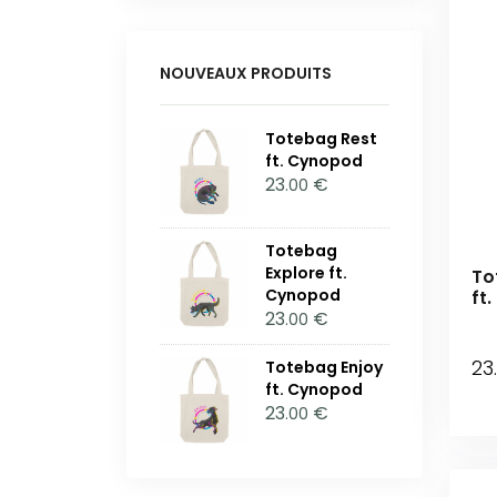
NOUVEAUX PRODUITS
Totebag Rest
ft. Cynopod
23
€
.00
Totebag
Explore ft.
To
Cynopod
ft
23
€
.00
23
Totebag Enjoy
ft. Cynopod
23
€
.00