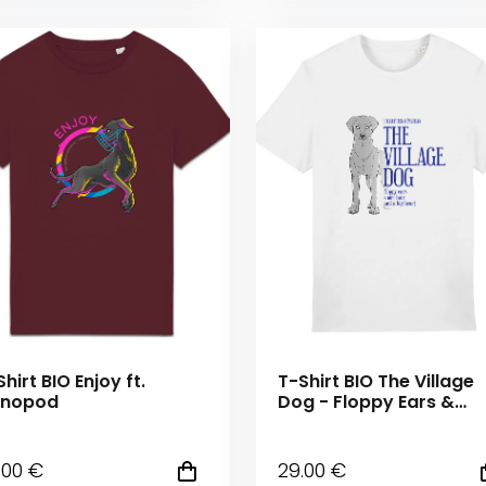
hirt BIO Enjoy ft.
T-Shirt BIO The Village
nopod
Dog - Floppy Ears &
Short Hair
.00
€
29
.00
€