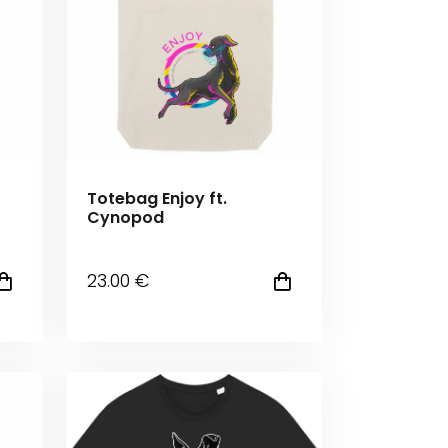
Totebag Enjoy ft.
Cynopod
23
.00
€