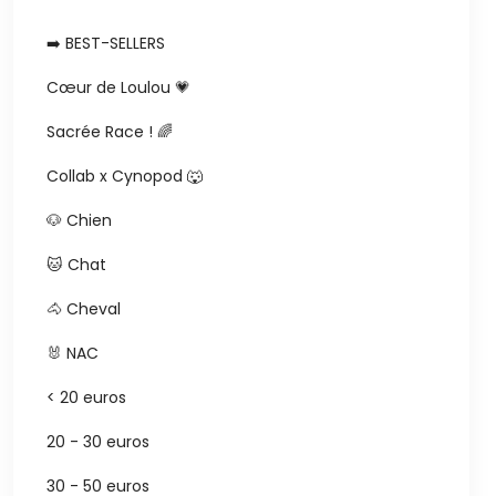
➡️ BEST-SELLERS
Cœur de Loulou 💗
Sacrée Race ! 🌈
Collab x Cynopod 🐺
🐶 Chien
🐱 Chat
🐴 Cheval
🐰 NAC
< 20 euros
20 - 30 euros
30 - 50 euros