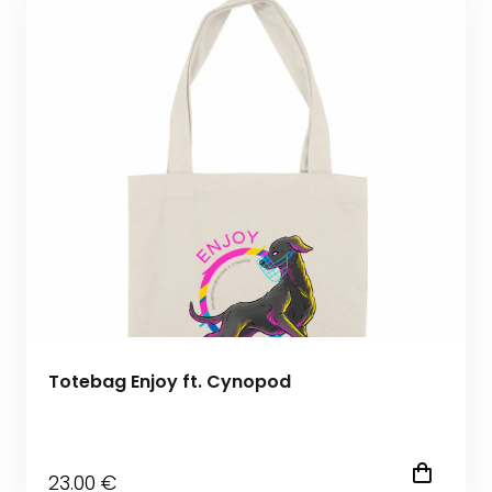
Totebag Enjoy ft. Cynopod
23
.00
€