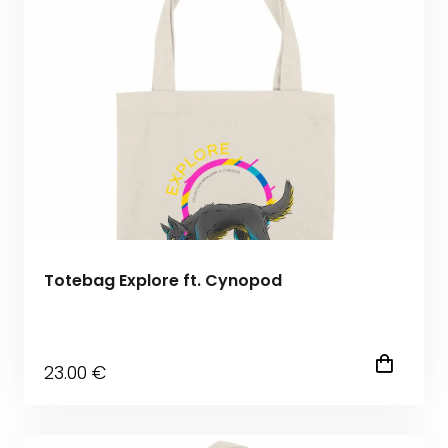
Totebag Explore ft. Cynopod
23
.00
€