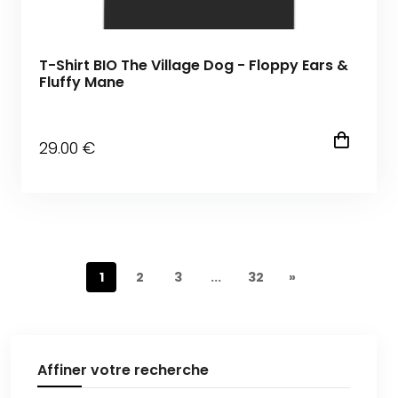
T-Shirt BIO The Village Dog - Floppy Ears &
Fluffy Mane
29
.00
€
1
2
3
...
32
»
Affiner votre recherche