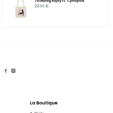
Totebag Enjoy ft. Cynopod
23
€
.00
La Boutique