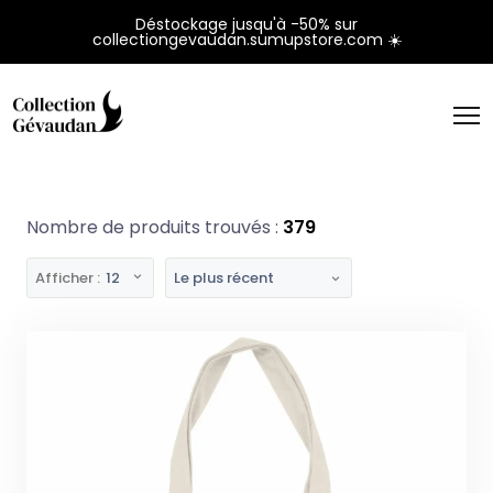
Panneau de gestion des cookies
Déstockage jusqu'à -50% sur
collectiongevaudan.sumupstore.com ☀️
Nombre de produits trouvés :
379
Afficher :
12
Le plus récent