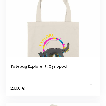
Totebag Explore ft. Cynopod
23
.00
€