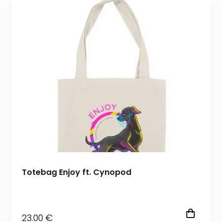
Totebag Enjoy ft. Cynopod
23
.00
€