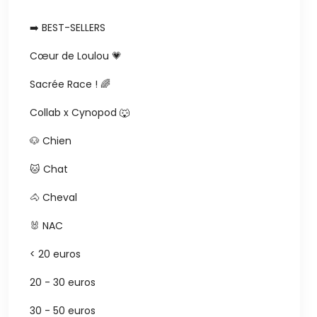
➡️ BEST-SELLERS
Cœur de Loulou 💗
Sacrée Race ! 🌈
Collab x Cynopod 🐺
🐶 Chien
🐱 Chat
🐴 Cheval
🐰 NAC
< 20 euros
20 - 30 euros
30 - 50 euros