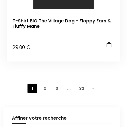
T-Shirt BIO The Village Dog - Floppy Ears &
Fluffy Mane
29
.00
€
1
2
3
...
32
»
Affiner votre recherche