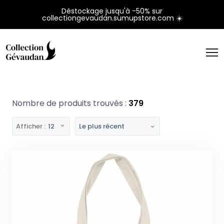
Panneau de gestion des cookies
Déstockage jusqu'à -50% sur
collectiongevaudan.sumupstore.com ☀️
Nombre de produits trouvés :
379
Afficher :
12
Le plus récent