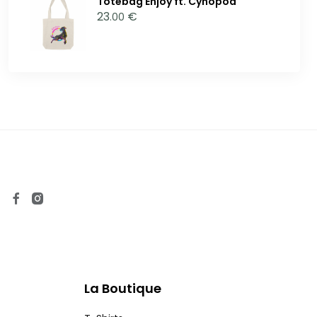
Totebag Enjoy ft. Cynopod
23
€
.00
La Boutique