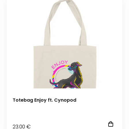
Totebag Enjoy ft. Cynopod
23
.00
€