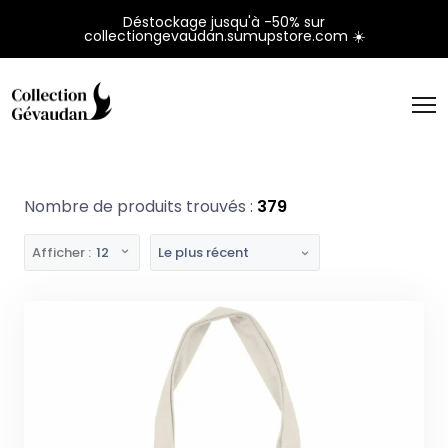
Panneau de gestion des cookies
Déstockage jusqu'à -50% sur
collectiongevaudan.sumupstore.com ☀️
Nombre de produits trouvés :
379
Afficher :
12
Le plus récent