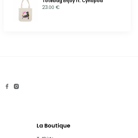
Totebag Enjoy ft. Cynopod
23
€
.00
La Boutique