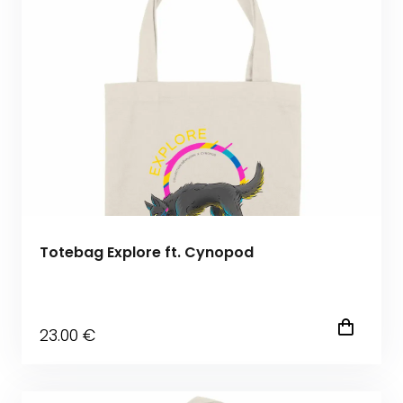
Totebag Explore ft. Cynopod
23
.00
€