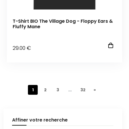
T-Shirt BIO The Village Dog - Floppy Ears &
Fluffy Mane
29
.00
€
1
2
3
...
32
»
Affiner votre recherche