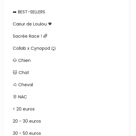
➡️ BEST-SELLERS
Cœur de Loulou 💗
Sacrée Race ! 🌈
Collab x Cynopod 🐺
🐶 Chien
🐱 Chat
🐴 Cheval
🐰 NAC
< 20 euros
20 - 30 euros
30 - 50 euros