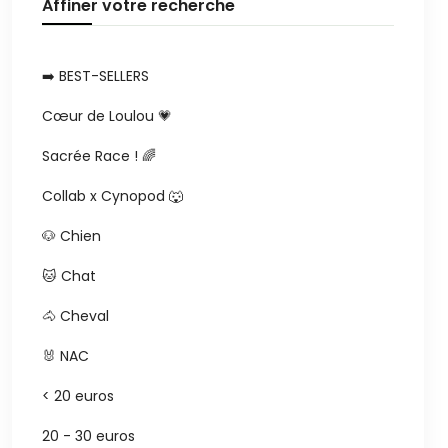
Affiner votre recherche
➡️ BEST-SELLERS
Cœur de Loulou 💗
Sacrée Race ! 🌈
Collab x Cynopod 🐺
🐶 Chien
🐱 Chat
🐴 Cheval
🐰 NAC
< 20 euros
20 - 30 euros