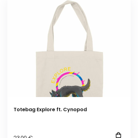
Totebag Explore ft. Cynopod
23
.00
€