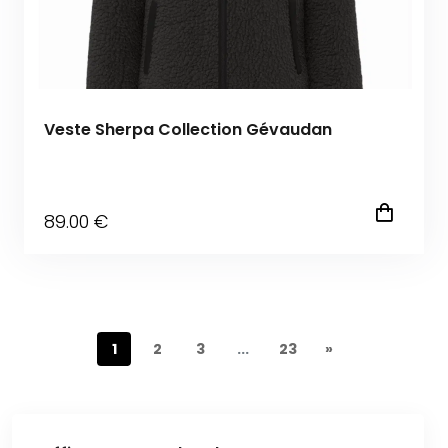
Veste Sherpa Collection Gévaudan
89
.00
€
1
2
3
...
23
»