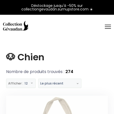
Panneau de gestion des cookies
Déstockage jusqu'à -50% sur
collectiongevaudan.sumupstore.com ☀️
🐶 Chien
Nombre de produits trouvés :
274
Afficher :
12
Le plus récent