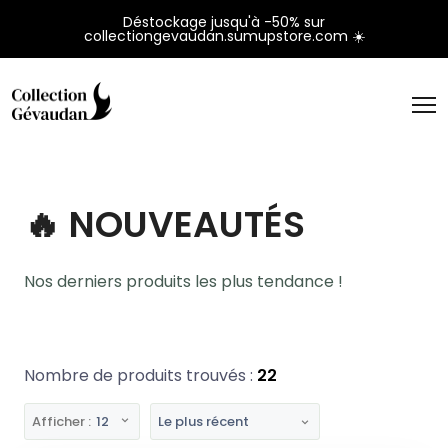
Panneau de gestion des cookies
Déstockage jusqu'à -50% sur
collectiongevaudan.sumupstore.com ☀️
🔥 NOUVEAUTÉS
Nos derniers produits les plus tendance !
Nombre de produits trouvés :
22
Afficher :
12
Le plus récent