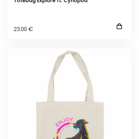
Totebag Explore ft. Cynopod
23
.00
€