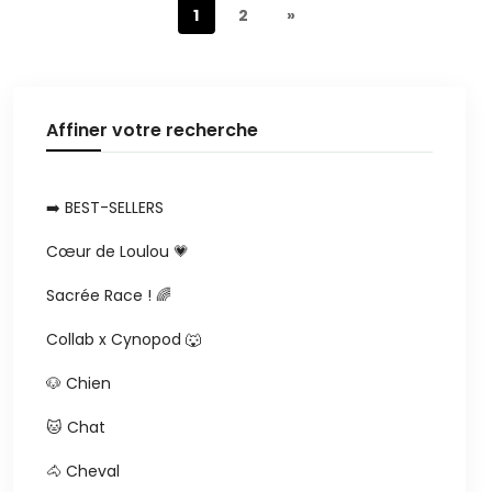
1
2
»
Affiner votre recherche
➡️ BEST-SELLERS
Cœur de Loulou 💗
Sacrée Race ! 🌈
Collab x Cynopod 🐺
🐶 Chien
🐱 Chat
🐴 Cheval