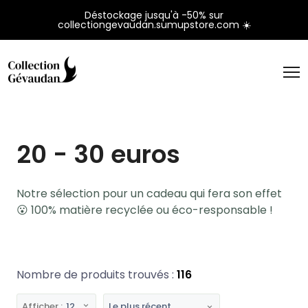
Panneau de gestion des cookies
Déstockage jusqu'à -50% sur
collectiongevaudan.sumupstore.com ☀️
20 - 30 euros
Notre sélection pour un cadeau qui fera son effet
😮 100% matière recyclée ou éco-responsable !
Nombre de produits trouvés :
116
Afficher :
12
Le plus récent