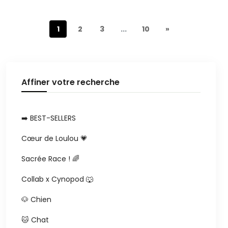
1
2
3
...
10
»
Affiner votre recherche
➡️ BEST-SELLERS
Cœur de Loulou 💗
Sacrée Race ! 🌈
Collab x Cynopod 🐺
🐶 Chien
🐱 Chat