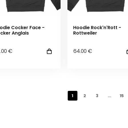
odie Cocker Face -
Hoodie Rock'n'Rott -
cker Anglais
Rottweiler
4
.00
€
64
.00
€
1
2
3
...
15