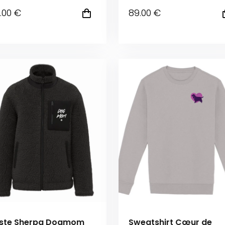
.00
€
89
.00
€
ste Sherpa Dogmom
Sweatshirt Cœur de