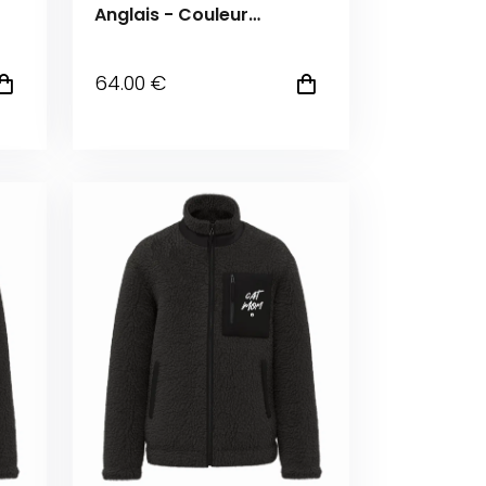
Anglais - Couleur
le
personnalisable
64
.00
€