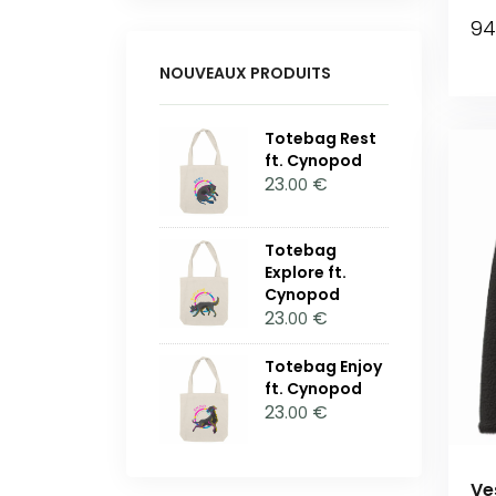
94
NOUVEAUX PRODUITS
Totebag Rest
ft. Cynopod
23
€
.00
Totebag
Explore ft.
Cynopod
23
€
.00
Totebag Enjoy
ft. Cynopod
23
€
.00
Ve