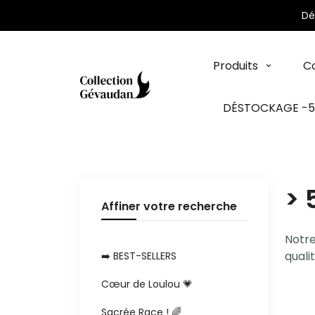
Panneau de gestion des cookies
Dé
Produits
Co
DÉSTOCKAGE -
> 
Affiner votre recherche
Notre
quali
➡️ BEST-SELLERS
Cœur de Loulou 💗
Sacrée Race ! 🌈