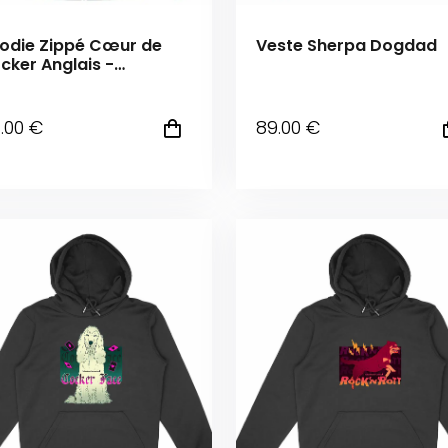
odie Zippé Cœur de
Veste Sherpa Dogdad
cker Anglais -
uleur personnalisable
4
.00
€
89
.00
€