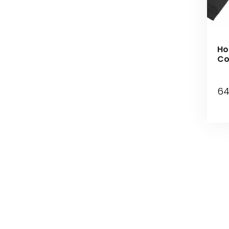
Ho
Co
6