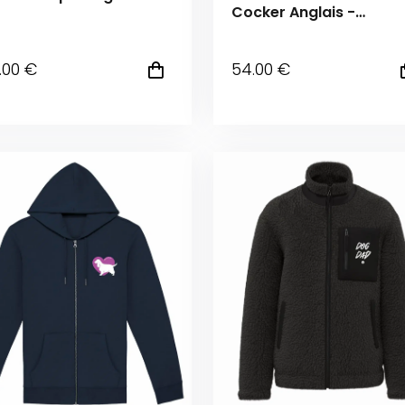
Cocker Anglais -
Couleur personnalisab
.00
€
54
.00
€