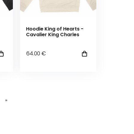
Hoodie King of Hearts -
Cavalier King Charles
64
.00
€
»