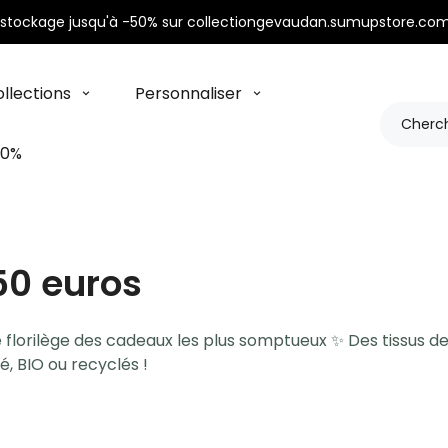
stockage jusqu'à -50% sur collectiongevaudan.sumupstore.com
llections
Personnaliser
50%
50 euros
 florilège des cadeaux les plus somptueux ✨ Des tissus d
té, BIO ou recyclés !