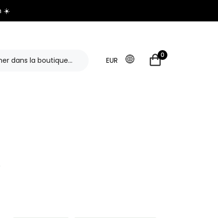
 ☀️
0
EUR
e