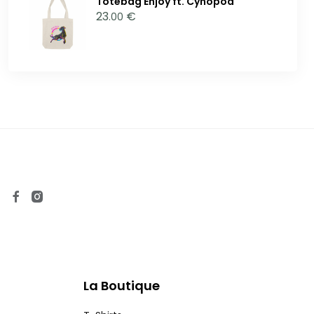
Totebag Enjoy ft. Cynopod
23
€
.00
La Boutique