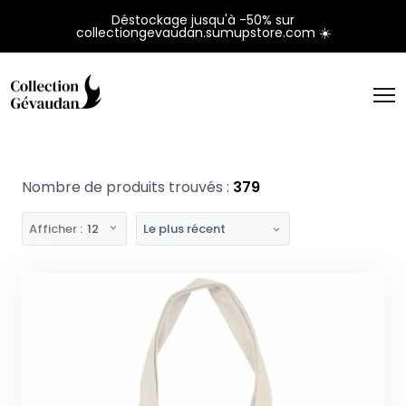
Panneau de gestion des cookies
Déstockage jusqu'à -50% sur
collectiongevaudan.sumupstore.com ☀️
Nombre de produits trouvés :
379
Afficher :
12
Le plus récent