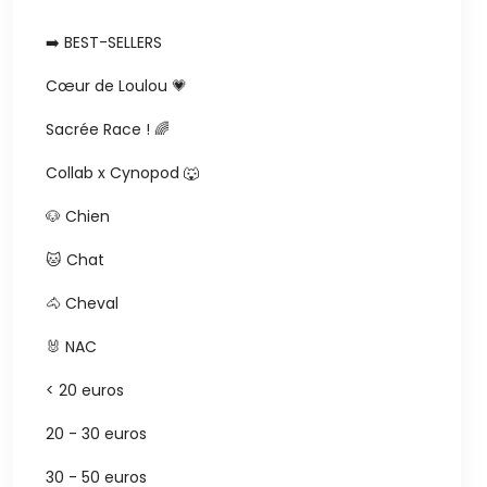
➡️ BEST-SELLERS
Cœur de Loulou 💗
Sacrée Race ! 🌈
Collab x Cynopod 🐺
🐶 Chien
🐱 Chat
🐴 Cheval
🐰 NAC
< 20 euros
20 - 30 euros
30 - 50 euros