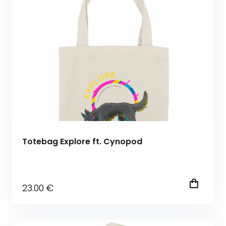
Totebag Explore ft. Cynopod
23
.00
€