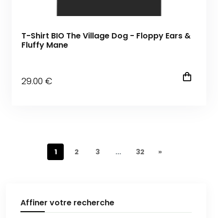
T-Shirt BIO The Village Dog - Floppy Ears &
Fluffy Mane
29
.00
€
1
2
3
...
32
»
Affiner votre recherche