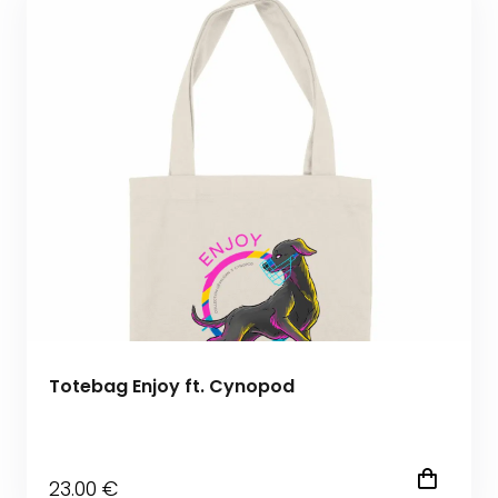
Totebag Enjoy ft. Cynopod
23
.00
€