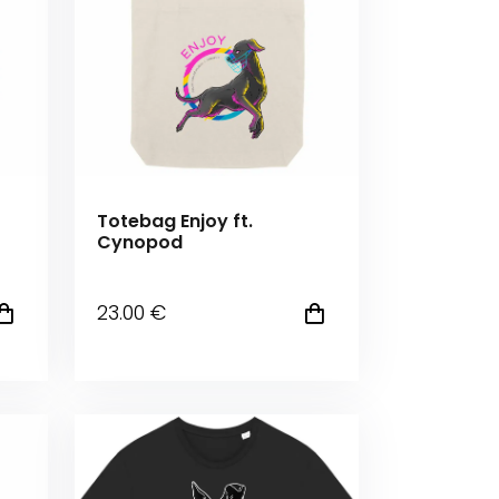
Totebag Enjoy ft.
Cynopod
23
.00
€