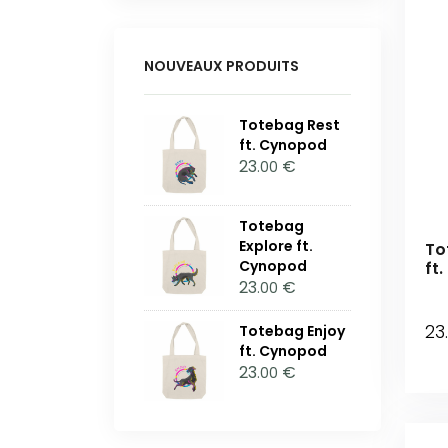
NOUVEAUX PRODUITS
Totebag Rest
ft. Cynopod
23
€
.00
Totebag
Explore ft.
To
Cynopod
ft
23
€
.00
23
Totebag Enjoy
ft. Cynopod
23
€
.00