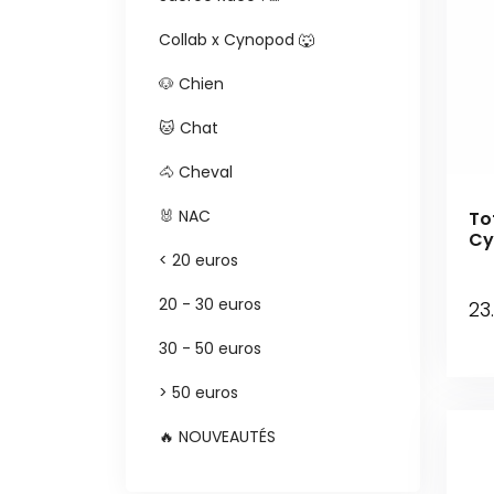
Collab x Cynopod 🐺
🐶 Chien
🐱 Chat
🐴 Cheval
🐰 NAC
To
Cy
< 20 euros
20 - 30 euros
23
30 - 50 euros
> 50 euros
🔥 NOUVEAUTÉS