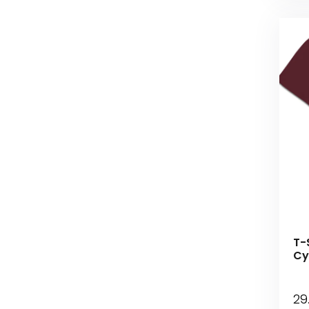
T-S
Cy
29