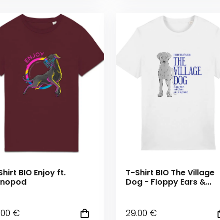
hirt BIO Enjoy ft.
T-Shirt BIO The Village
nopod
Dog - Floppy Ears &
Short Hair
.00
€
29
.00
€