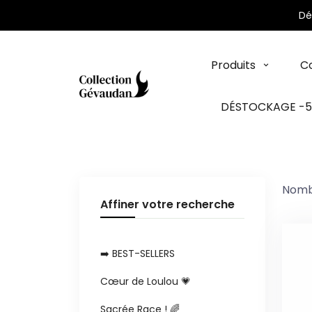
Panneau de gestion des cookies
Dé
Produits
Co
DÉSTOCKAGE -
Nombr
Affiner votre recherche
➡️ BEST-SELLERS
Cœur de Loulou 💗
Sacrée Race ! 🌈