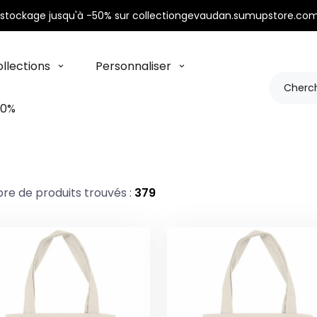
stockage jusqu'à -50% sur collectiongevaudan.sumupstore.com
llections
Personnaliser
50%
e de produits trouvés :
379