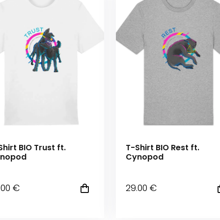
hirt BIO Trust ft.
T-Shirt BIO Rest ft.
nopod
Cynopod
.00
€
29
.00
€