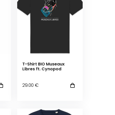
T-Shirt BIO Museaux
Libres ft. Cynopod
29
.00
€