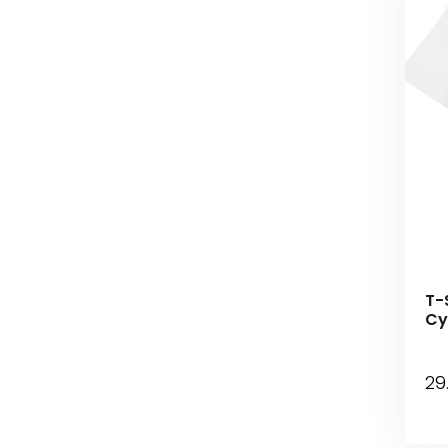
T-S
Cy
29