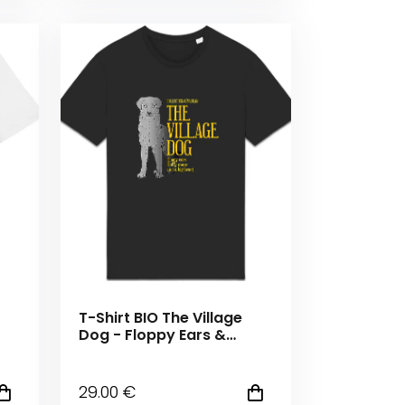
T-Shirt BIO The Village
Dog - Floppy Ears &
Fluffy Mane
29
.00
€