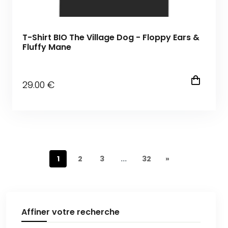
T-Shirt BIO The Village Dog - Floppy Ears &
Fluffy Mane
29
.00
€
1
2
3
...
32
»
Affiner votre recherche