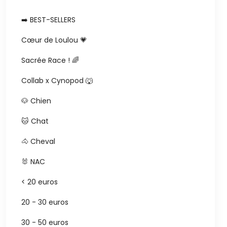
➡️ BEST-SELLERS
Cœur de Loulou 💗
Sacrée Race ! 🌈
Collab x Cynopod 🐺
🐶 Chien
🐱 Chat
🐴 Cheval
🐰 NAC
< 20 euros
20 - 30 euros
30 - 50 euros