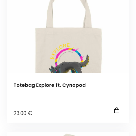
Totebag Explore ft. Cynopod
23
.00
€