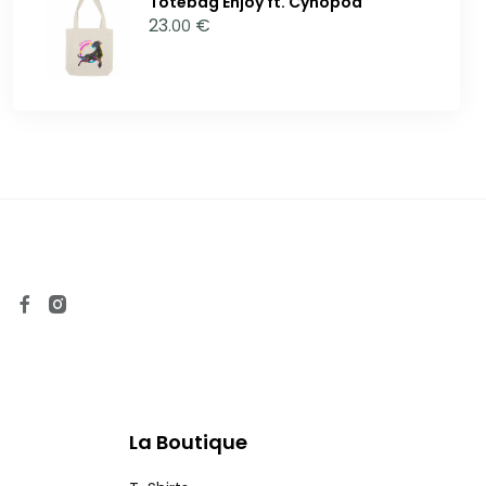
Totebag Enjoy ft. Cynopod
23
€
.00
La Boutique