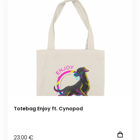
Totebag Enjoy ft. Cynopod
23
.00
€