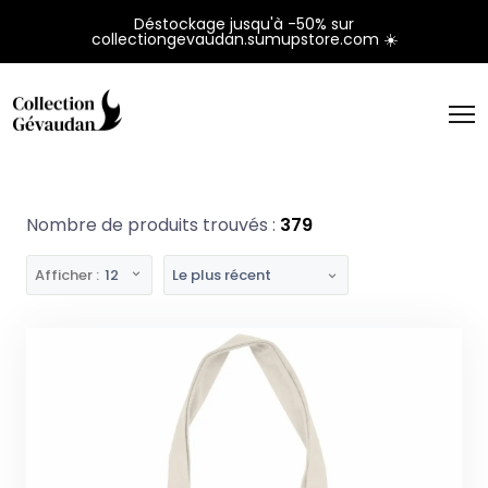
Panneau de gestion des cookies
Déstockage jusqu'à -50% sur
collectiongevaudan.sumupstore.com ☀️
Nombre de produits trouvés :
379
Afficher :
12
Le plus récent