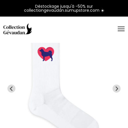
Panneau de gestion des cookies
Déstockage jusqu'à -50% sur
collectiongevaudan.sumupstore.com ☀️