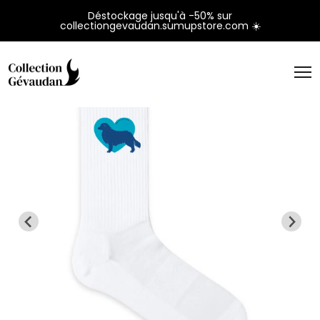
Panneau de gestion des cookies
Déstockage jusqu'à -50% sur
collectiongevaudan.sumupstore.com ☀️