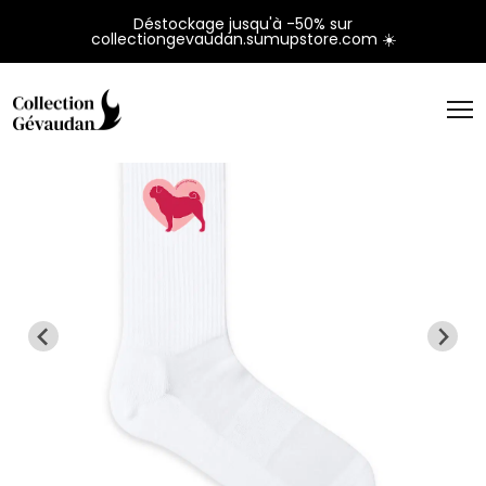
Panneau de gestion des cookies
Déstockage jusqu'à -50% sur
collectiongevaudan.sumupstore.com ☀️