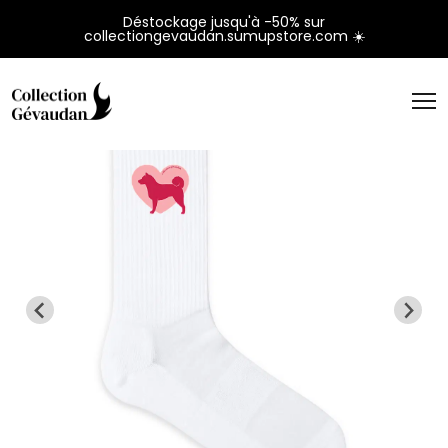
Panneau de gestion des cookies
Déstockage jusqu'à -50% sur
collectiongevaudan.sumupstore.com ☀️