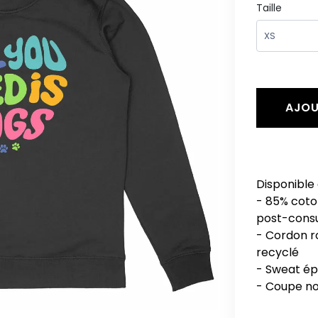
Taille
AJOU
Disponible 
- 85% coto
post-cons
- Cordon r
recyclé
- Sweat ép