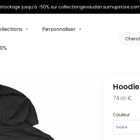
stockage jusqu'à -50% sur collectiongevaudan.sumupstore.com
llections
Personnaliser
50%
Hoodie 
74
€
.00
Couleur