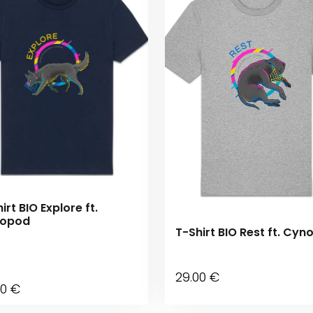
irt BIO Explore ft.
opod
T-Shirt BIO Rest ft. Cy
29
.00
€
00
€