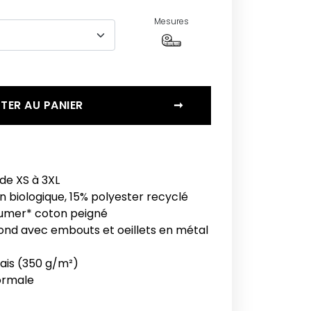
Mesures
TER AU PANIER
➞
de XS à 3XL
n biologique, 15% polyester recyclé
umer* coton peigné
ond avec embouts et oeillets en métal
ais (350 g/m²)