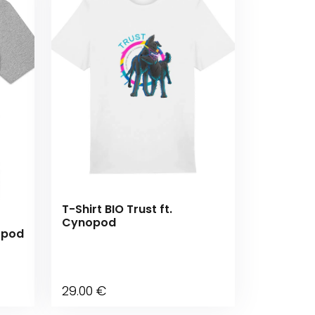
T-Shirt BIO Trust ft.
Cynopod
nopod
29
.00
€