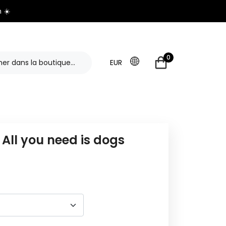
 ☀️
0
EUR
All you need is dogs