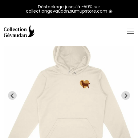
Panneau de gestion des cookies
Déstockage jusqu'à -50% sur
collectiongevaudan.sumupstore.com ☀️