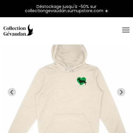
Panneau de gestion des cookies
Déstockage jusqu'à -50% sur
collectiongevaudan.sumupstore.com ☀️