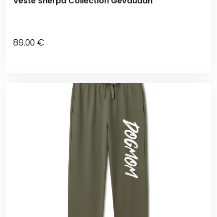
Veste Sherpa Collection Gévaudan
89
.00
€