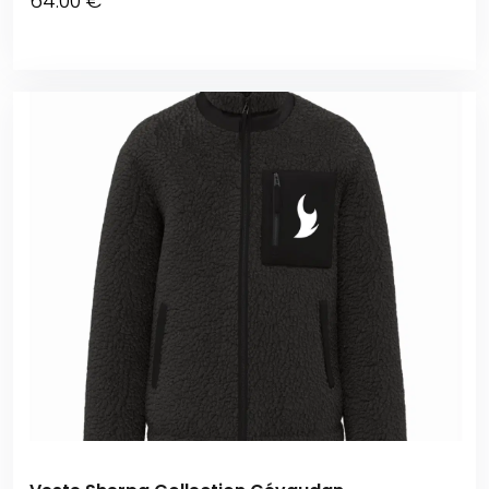
64
.00
€