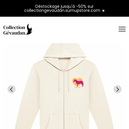
Panneau de gestion des cookies
Déstockage jusqu'à -50% sur
collectiongevaudan.sumupstore.com ☀️