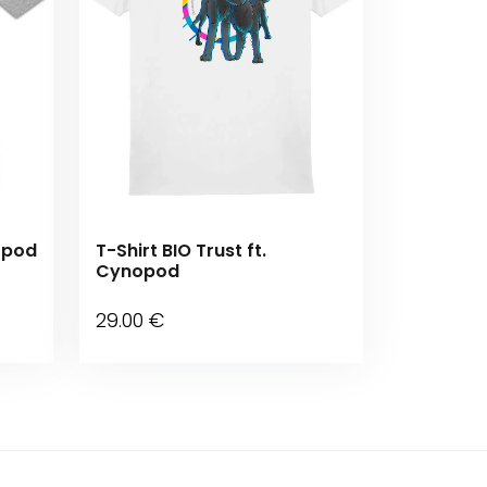
nopod
T-Shirt BIO Trust ft.
Cynopod
29
.00
€