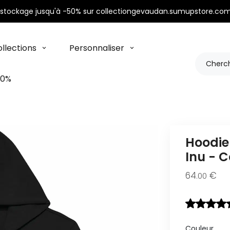
stockage jusqu'à -50% sur collectiongevaudan.sumupstore.com
llections
Personnaliser
50%
Hoodie
Inu - 
64
€
.00
Couleur