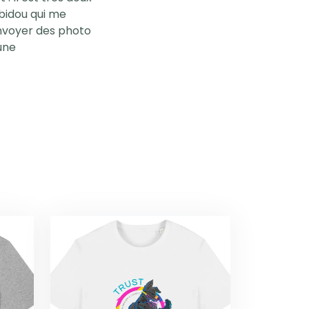
t bidou qui me
envoyer des photo
 une