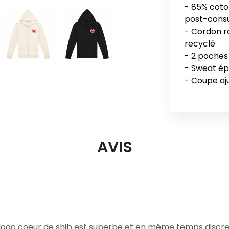
- 85% coto
post-cons
- Cordon r
recyclé
- 2 poches
- Sweat ép
AVIS
 logo coeur de shib est superbe et en même temps discret 