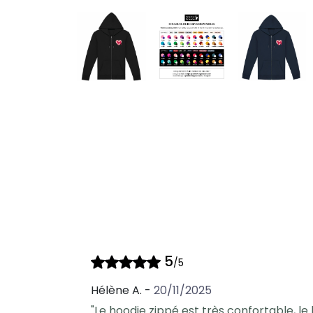
5
/5
Hélène A. -
20/11/2025
"
Le hoodie zippé est très confortable, le