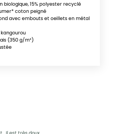
n biologique, 15% polyester recyclé
umer* coton peigné
ond avec embouts et oeillets en métal
 kangourou
ais (350 g/m²)
. Il est très doux