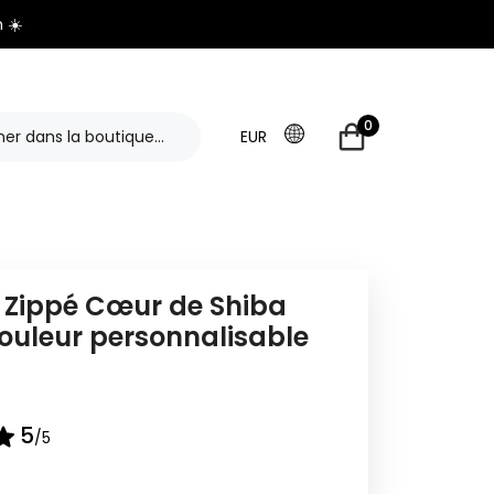
 ☀️
0
EUR
 Zippé Cœur de Shiba
Couleur personnalisable
5
/5