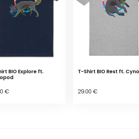
irt BIO Explore ft.
T-Shirt BIO Rest ft. Cy
opod
00
€
29
.00
€