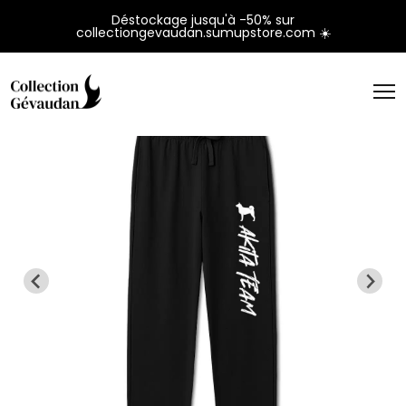
Panneau de gestion des cookies
Déstockage jusqu'à -50% sur
collectiongevaudan.sumupstore.com ☀️