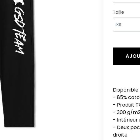
Taille
AJOU
Disponible 
- 85% coto
- Produit T
- 300 g/m
- Intérieur
- Deux poch
droite