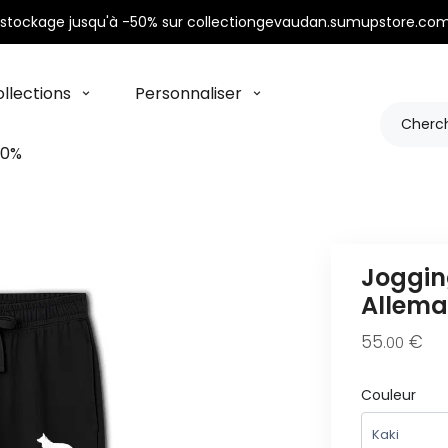
stockage jusqu'à -50% sur collectiongevaudan.sumupstore.com
llections
Personnaliser
50%
Joggin
Allem
55
€
.00
Couleur