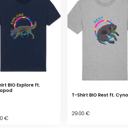
irt BIO Explore ft.
opod
T-Shirt BIO Rest ft. Cy
29
.00
€
00
€