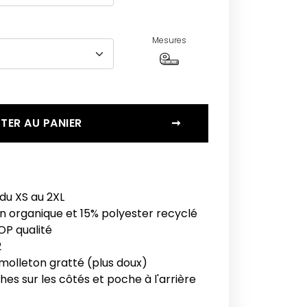
Mesures
TER AU PANIER
➞
du XS au 2XL
n organique et 15% polyester recyclé
OP qualité
2
 molleton gratté (plus doux)
es sur les côtés et poche à l'arrière