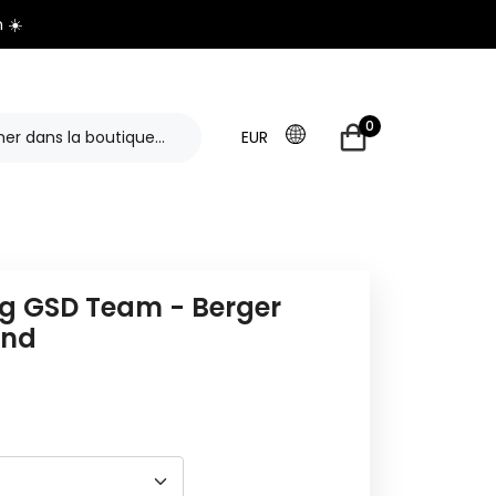
 ☀️
0
EUR
g GSD Team - Berger
and