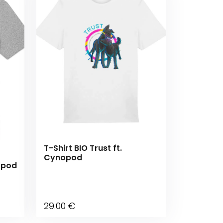
T-Shirt BIO Trust ft.
Cynopod
nopod
29
.00
€