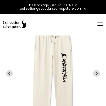
Panneau de gestion des cookies
Déstockage jusqu'à -50% sur
collectiongevaudan.sumupstore.com ☀️