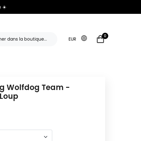
 ☀️
0
EUR
g Wolfdog Team -
Loup