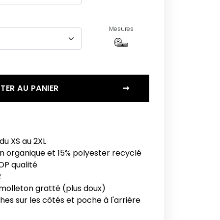
Mesures
TER AU PANIER
➞
du XS au 2XL
n organique et 15% polyester recyclé
OP qualité
2
 molleton gratté (plus doux)
es sur les côtés et poche à l'arrière