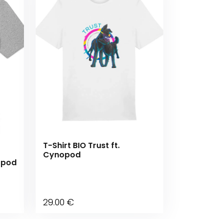
T-Shirt BIO Trust ft.
Cynopod
nopod
29
.00
€