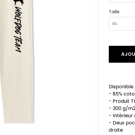
Taille
AJOU
Disponible 
- 85% coto
- Produit T
- 300 g/m
- Intérieur
- Deux poch
droite