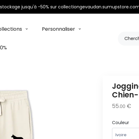
stockage jusqu'à -50% sur collectiongevaudan.sumupstore.com
llections
Personnaliser
50%
Joggin
Chien-
55
€
.00
Couleur