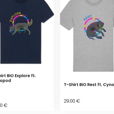
irt BIO Explore ft.
opod
T-Shirt BIO Rest ft. Cy
29
.00
€
00
€