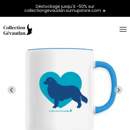
Panneau de gestion des cookies
Déstockage jusqu'à -50% sur
collectiongevaudan.sumupstore.com ☀️