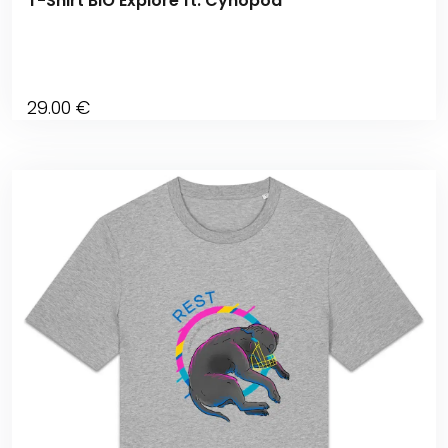
T-Shirt BIO Explore ft. Cynopod
29
.00
€