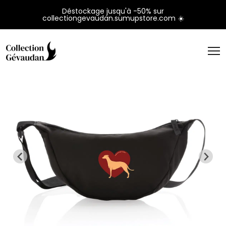
Panneau de gestion des cookies
Déstockage jusqu'à -50% sur
collectiongevaudan.sumupstore.com ☀️