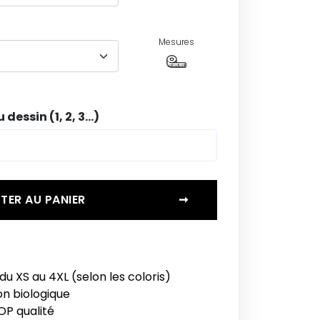
Mesures
dessin (1, 2, 3...)
TER AU PANIER
➞
du XS au 4XL (selon les coloris)
on biologique
OP qualité