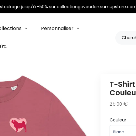
stockage jusqu'à -50% sur collectiongevaudan.sumupstore.com
llections
Personnaliser
50%
T-Shirt
Couleu
29
€
.00
Couleur