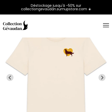
Panneau de gestion des cookies
Déstockage jusqu'à -50% sur
collectiongevaudan.sumupstore.com ☀️